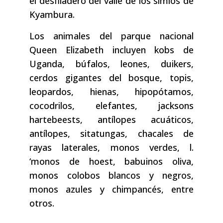
el desfiladero del valle de los simios de
Kyambura.
Los animales del parque nacional
Queen Elizabeth incluyen kobs de
Uganda, búfalos, leones, duikers,
cerdos gigantes del bosque, topis,
leopardos, hienas, hipopótamos,
cocodrilos, elefantes, jacksons
hartebeests, antílopes acuáticos,
antílopes, sitatungas, chacales de
rayas laterales, monos verdes, l.
‘monos de hoest, babuinos oliva,
monos colobos blancos y negros,
monos azules y chimpancés, entre
otros.