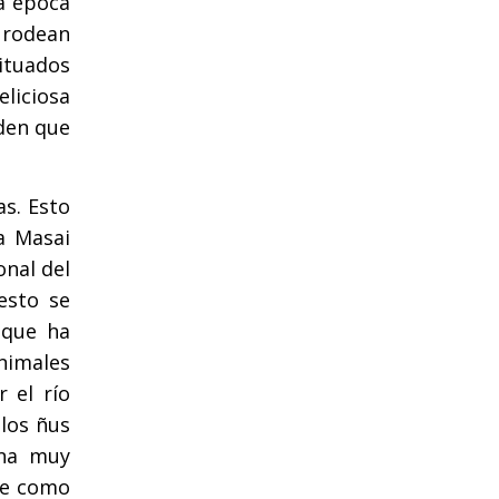
ta época
e rodean
ituados
eliciosa
den que
as. Esto
a Masai
onal del
esto se
 que ha
nimales
 el río
los ñus
ena muy
nte como