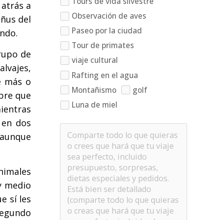
Tours de vida silvestre
 atrás a
Observación de aves
ñus del
Paseo por la ciudad
ndo.
Tour de primates
rupo de
viaje cultural
alvajes,
Rafting en el agua
e más o
Montañismo
golf
bre que
Luna de miel
ientras
 en dos
, aunque
nimales
y medio
e sí les
segundo