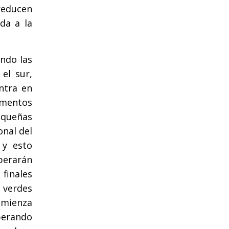
reducen
da a la
ndo las
el sur,
ntra en
omentos
equeñas
onal del
 y esto
perarán
 finales
s verdes
omienza
perando