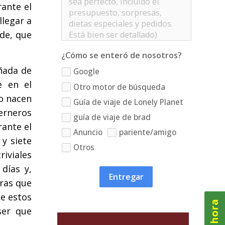
ante el
llegar a
nde, que
¿Cómo se enteró de nosotros?
ñada de
Google
e en el
Otro motor de búsqueda
o nacen
Guía de viaje de Lonely Planet
terneros
guía de viaje de brad
rante el
Anuncio
pariente/amigo
 y siete
Otros
riviales
días y,
Entregar
tras que
de estos
ser que