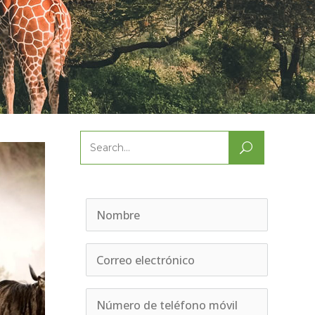
Search
for: