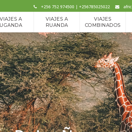
+256 752 974500 | +256785025022
afri
VIAJES A
VIAJES A
VIAJES
UGANDA
RUANDA
COMBINADOS