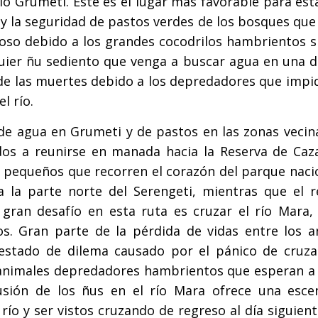
río Grumeti. Este es el lugar más favorable para es
o y la seguridad de pastos verdes de los bosques qu
roso debido a los grandes cocodrilos hambrientos s
lquier ñu sediento que venga a buscar agua en una d
de las muertes debido a los depredadores que impi
l río.
 de agua en Grumeti y de pastos en las zonas vecin
dos a reunirse en manada hacia la Reserva de Caz
s pequeños que recorren el corazón del parque naci
a la parte norte del Serengeti, mientras que el r
 gran desafío en esta ruta es cruzar el río Mara,
os. Gran parte de la pérdida de vidas entre los a
 estado de dilema causado por el pánico de cruzar
animales depredadores hambrientos que esperan a 
usión de los ñus en el río Mara ofrece una esc
 río y ser vistos cruzando de regreso al día siguie