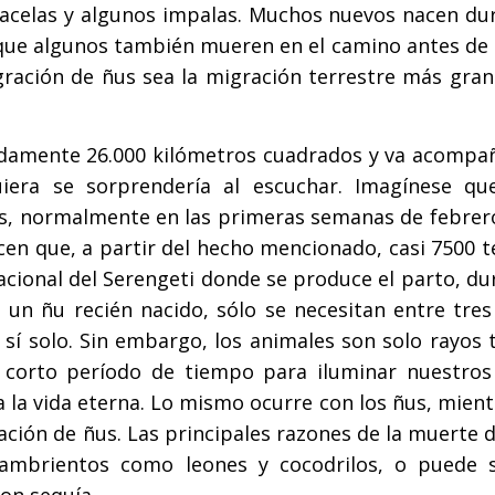
gacelas y algunos impalas. Muchos nuevos nacen dur
 que algunos también mueren en el camino antes de 
igración de ñus sea la migración terrestre más gra
adamente 26.000 kilómetros cuadrados y va acompa
era se sorprendería al escuchar. Imagínese qu
ñus, normalmente en las primeras semanas de febrer
cen que, a partir del hecho mencionado, casi 7500 
acional del Serengeti donde se produce el parto, du
 un ñu recién nacido, sólo se necesitan entre tres
í solo. Sin embargo, los animales son solo rayos t
 corto período de tiempo para iluminar nuestros 
a la vida eterna. Lo mismo ocurre con los ñus, mien
ación de ñus. Las principales razones de la muerte 
ambrientos como leones y cocodrilos, o puede 
on sequía.