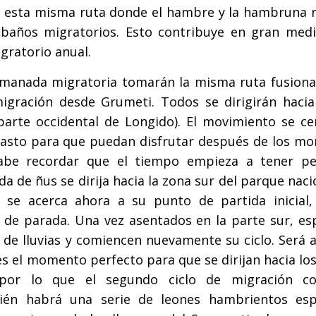
 en esta misma ruta donde el hambre y la hambruna 
baños migratorios. Esto contribuye en gran medi
igratorio anual.
a manada migratoria tomarán la misma ruta fusiona
ración desde Grumeti. Todos se dirigirán hacia 
parte occidental de Longido). El movimiento se ce
e pasto para que puedan disfrutar después de los m
Cabe recordar que el tiempo empieza a tener p
a de ñus se dirija hacia la zona sur del parque naci
s se acerca ahora a su punto de partida inicial,
de parada. Una vez asentados en la parte sur, es
de lluvias y comiencen nuevamente su ciclo. Será a
es el momento perfecto para que se dirijan hacia lo
, por lo que el segundo ciclo de migración c
ién habrá una serie de leones hambrientos es