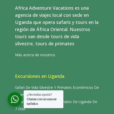
Africa Adventure Vacations es una
agencia de viajes local con sede en
Uganda que opera safaris y tours en la
región de África Oriental. Nuestros
tours van desde tours de vida
silvestre, tours de primates
Más acerca de nosotros
Excursiones en Uganda
Safari De Vida Silvestre Y Primates Económicos De
Uganda De 8 Días
¿Necesitas ayuda?
Chatea con un asesor
Safari De Vida Silvestre Y Primates De Uganda De
turístico
7 Días