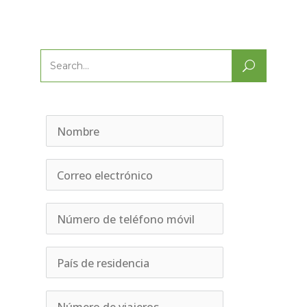
Search
for: