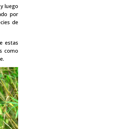
 y luego
ndo por
cies de
de estas
os como
e.