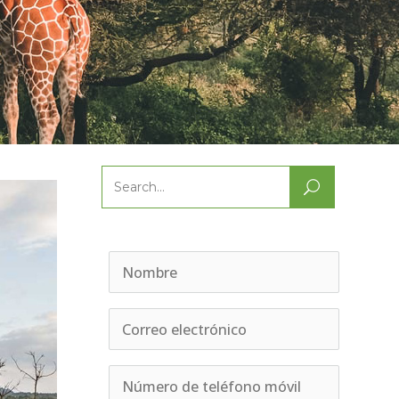
Search
for: