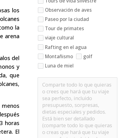
Tours de vida silvestre
osas los
Observación de aves
volcanes
Paseo por la ciudad
 como la
Tour de primates
de arena
viaje cultural
Rafting en el agua
Montañismo
golf
alos del
Luna de miel
 monos y
da, que
lcanes,
en menos
 después
 3 horas
tera. El