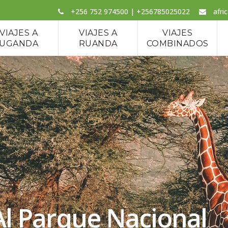
+256 752 974500 | +256785025022
afri
VIAJES A
VIAJES A
VIAJES
UGANDA
RUANDA
COMBINADOS
l Parque Nacional