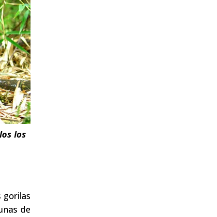
los los
 gorilas
gunas de