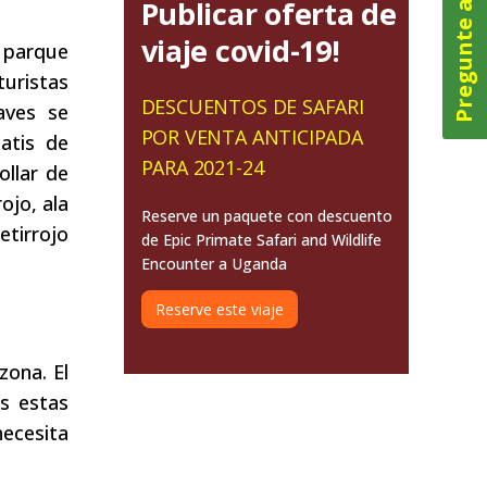
Pregunte ahora
Publicar oferta de
viaje covid-19!
 parque
turistas
DESCUENTOS DE SAFARI
aves se
POR VENTA ANTICIPADA
atis de
PARA 2021-24
ollar de
ojo, ala
Reserve un paquete con descuento
etirrojo
de Epic Primate Safari and Wildlife
Encounter a Uganda
Reserve este viaje
zona. El
s estas
necesita