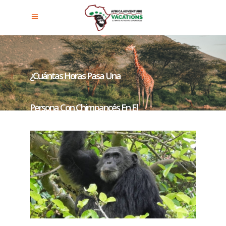
¿Cuántas Horas Pasa Una
Persona Con Chimpancés En El
Parque Nacional Del Bosque De
Kibale?