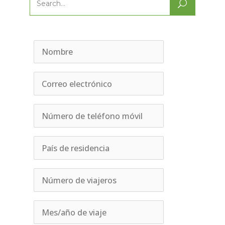
Search
for: