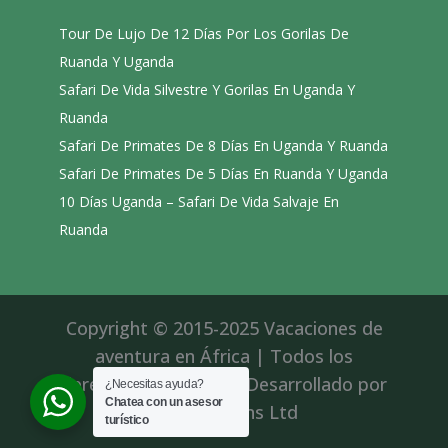
Tour De Lujo De 12 Días Por Los Gorilas De
Ruanda Y Uganda
Safari De Vida Silvestre Y Gorilas En Uganda Y
Ruanda
Safari De Primates De 8 Días En Uganda Y Ruanda
Safari De Primates De 5 Días En Ruanda Y Uganda
10 Días Uganda – Safari De Vida Salvaje En
Ruanda
Copyright © 2015-2025 Vacaciones de
aventura en África | Todos los
derechos reservados|Desarrollado por
¿Necesitas ayuda?
Chatea con un asesor
Roll Solutions Ltd
turístico