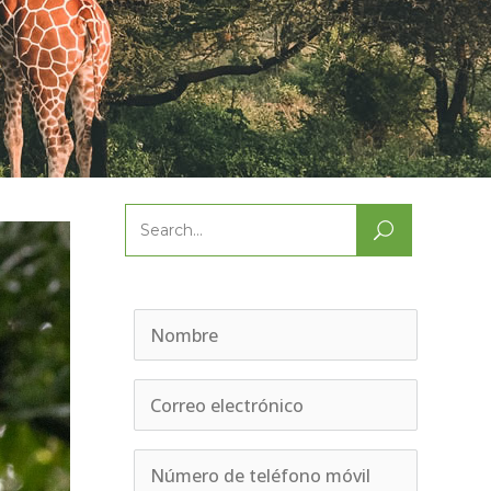
Search
for: