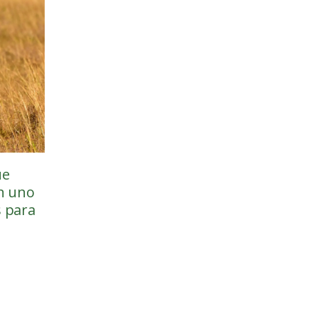
ue
en uno
s para