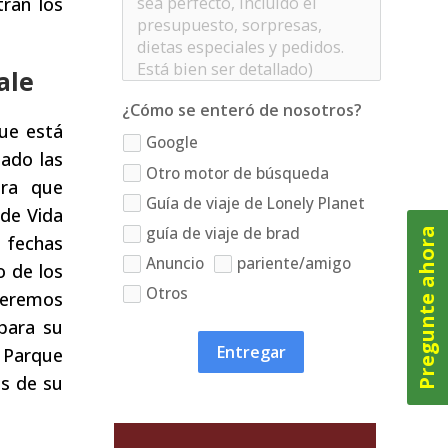
tran los
ale
¿Cómo se enteró de nosotros?
ue está
Google
mado las
Otro motor de búsqueda
ara que
Guía de viaje de Lonely Planet
 de Vida
guía de viaje de brad
Pregunte ahora
 fechas
Anuncio
pariente/amigo
o de los
Otros
ederemos
para su
Entregar
 Parque
es de su