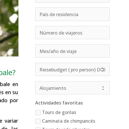
bale?
bale en
és en su
ado por
Actividades favoritas
Tours de gorilas
 variar
Caminata de chimpancés
 de las