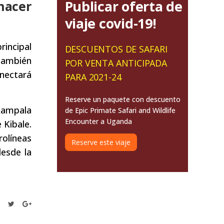
Publicar oferta de
hacer
viaje covid-19!
rincipal
DESCUENTOS DE SAFARI
También
POR VENTA ANTICIPADA
nectará
PARA 2021-24
Reserve un paquete con descuento
 Kampala
de Epic Primate Safari and Wildlife
Encounter a Uganda
 Kibale.
olíneas
Reserve este viaje
desde la