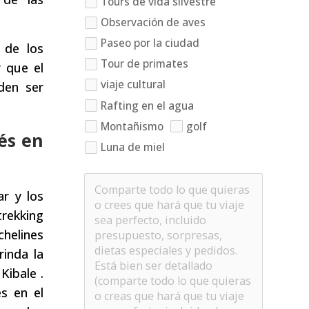
Tours de vida silvestre
Observación de aves
Paseo por la ciudad
 de los
Tour de primates
 que el
viaje cultural
den ser
Rafting en el agua
Montañismo
golf
és en
Luna de miel
r y los
trekking
chelines
inda la
Kibale .
s en el