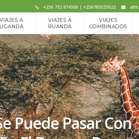
+256 752 974500 | +256785025022
afri
VIAJES A
VIAJES A
VIAJES
UGANDA
RUANDA
COMBINADOS
Se Puede Pasar Con