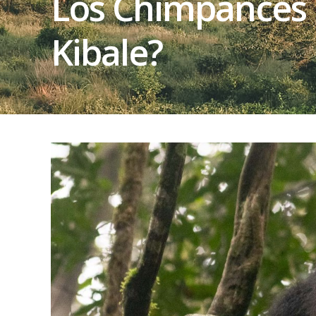
Los Chimpancés 
Kibale?