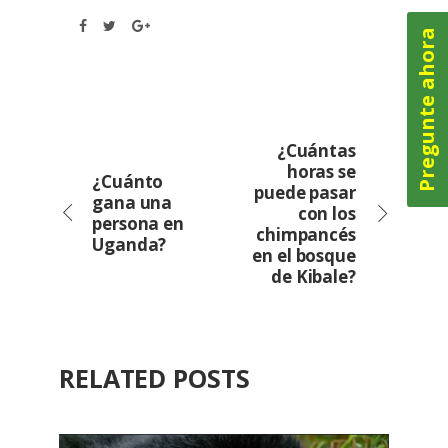
Pregunte ahora
¿Cuántas
horas se
¿Cuánto
puede pasar
gana una
con los
persona en
chimpancés
Uganda?
en el bosque
de Kibale?
RELATED POSTS