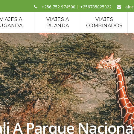
+256 752 974500 | +256785025022
afri
VIAJES A
VIAJES A
VIAJES
UGANDA
RUANDA
COMBINADOS
ali A Parque Naciona