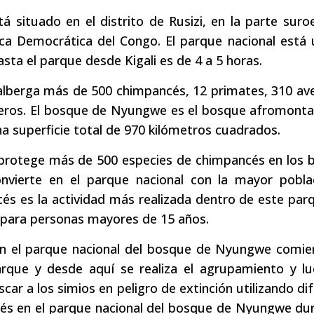
 situado en el distrito de Rusizi, en la parte suro
lica Democrática del Congo. El parque nacional está
sta el parque desde Kigali es de 4 a 5 horas.
alberga más de 500 chimpancés, 12 primates, 310 av
feros. El bosque de Nyungwe es el bosque afromont
na superficie total de 970 kilómetros cuadrados.
protege más de 500 especies de chimpancés en los 
vierte en el parque nacional con la mayor pobla
cés es la actividad más realizada dentro de este par
o para personas mayores de 15 años.
en el parque nacional del bosque de Nyungwe comie
parque y desde aquí se realiza el agrupamiento y l
car a los simios en peligro de extinción utilizando di
és en el parque nacional del bosque de Nyungwe dur