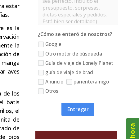
ra estar
ías.
e es la
¿Cómo se enteró de nosotros?
ervación
Google
ente la
ación de
Otro motor de búsqueda
e manga
Guía de viaje de Lonely Planet
var aves
guía de viaje de brad
Anuncio
pariente/amigo
Otros
a de los
l batis
Entregar
llos, el
inita de
arado de
de ojos