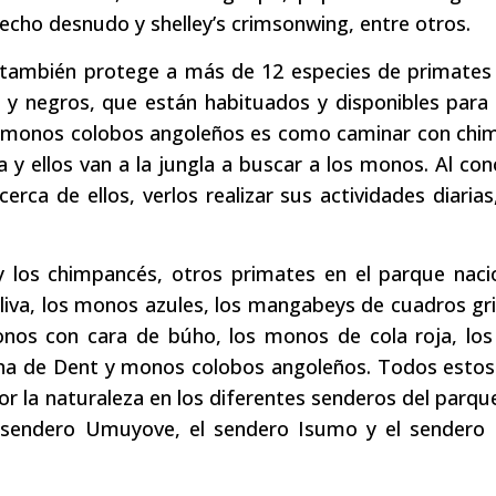
pecho desnudo y shelley’s crimsonwing, entre otros.
también protege a más de 12 especies de primates 
s y negros, que están habituados y disponibles para
los monos colobos angoleños es como caminar con ch
y ellos van a la jungla a buscar a los monos. Al con
cerca de ellos, verlos realizar sus actividades diaria
los chimpancés, otros primates en el parque nacio
iva, los monos azules, los mangabeys de cuadros gri
nos con cara de búho, los monos de cola roja, lo
na de Dent y monos colobos angoleños. Todos esto
r la naturaleza en los diferentes senderos del parq
l sendero Umuyove, el sendero Isumo y el sendero 