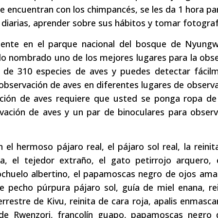
se encuentran con los chimpancés, se les da 1 hora pa
es diarias, aprender sobre sus hábitos y tomar fotograf
lmente en el parque nacional del bosque de Nyungw
do nombrado uno de los mejores lugares para la obs
de 310 especies de aves y puedes detectar fácilm
 observación de aves en diferentes lugares de observ
vación de aves requiere que usted se ponga ropa d
rvación de aves y un par de binoculares para obser
l hermoso pájaro real, el pájaro sol real, la reinit
, el tejedor extraño, el gato petirrojo arquero, e
ochuelo albertino, el papamoscas negro de ojos amari
de pecho púrpura pájaro sol, guía de miel enana, re
rrestre de Kivu, reinita de cara roja, apalis enmasc
s de Rwenzori, francolín guapo, papamoscas negro 