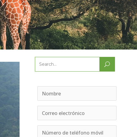
Search
for: