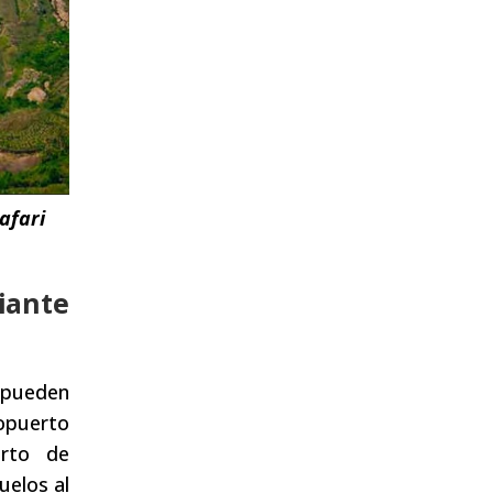
afari
iante
a pueden
opuerto
erto de
uelos al