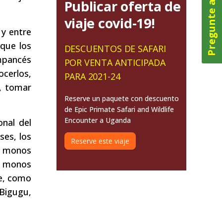
Pregunte ahora
Publicar oferta de
viaje covid-19!
y entre
 que los
DESCUENTOS DE SAFARI
impancés
POR VENTA ANTICIPADA
ocerlos,
PARA 2021-24
s, tomar
Reserve un paquete con descuento
de Epic Primate Safari and Wildlife
Encounter a Uganda
nal del
ses, los
Reserve este viaje
s monos
s monos
ue, como
Bigugu,