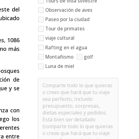
Tours de vida silvestre
este del
Observación de aves
 ubicado
Paseo por la ciudad
Tour de primates
viaje cultural
es, 1086
Rafting en el agua
ano más
Montañismo
golf
Luna de miel
bosques
ción de
que y se
nza con
uego los
ferentes
a entre