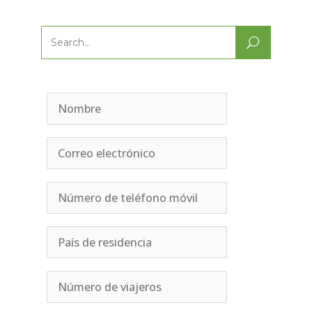
Search
for: