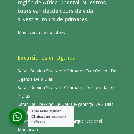
región de África Oriental. Nuestros
tours van desde tours de vida
silvestre, tours de primates
Más acerca de nosotros
Excursiones en Uganda
Safari De Vida Silvestre Y Primates Económicos De
Uganda De 8 Días
Safari De Vida Silvestre Y Primates De Uganda De
7 Días
Safari De Trekking De Gorila Mgahinga De 2 Días
¿Necesitas ayuda?
Desde
Chatea con un asesor
Safari De Pesca De 8 Días Parque Nacional
turístico
Murchison