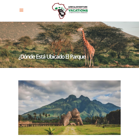
¿Dónde Está Ubicado El Parque
Nacional De Los Volcanes En
África?