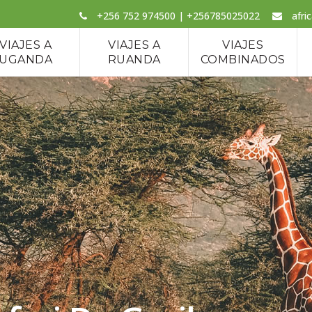
+256 752 974500 | +256785025022
afri
VIAJES A
VIAJES A
VIAJES
UGANDA
RUANDA
COMBINADOS