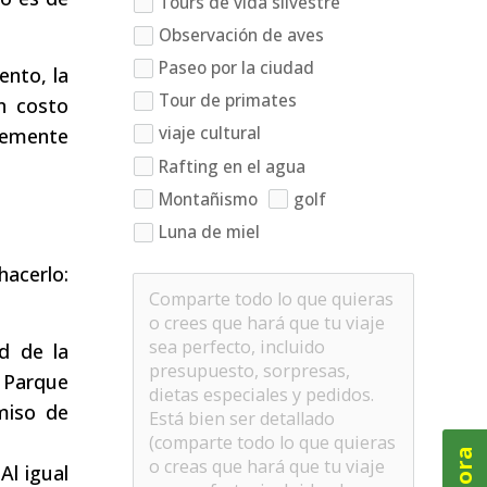
Tours de vida silvestre
Observación de aves
Paseo por la ciudad
ento, la
Tour de primates
un costo
viaje cultural
lemente
Rafting en el agua
Montañismo
golf
Luna de miel
hacerlo:
d de la
 Parque
miso de
Al igual