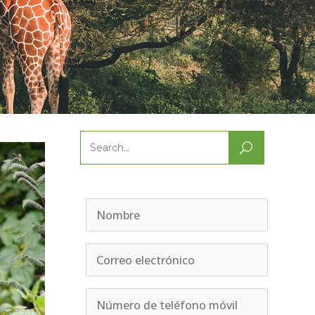
Search
for: