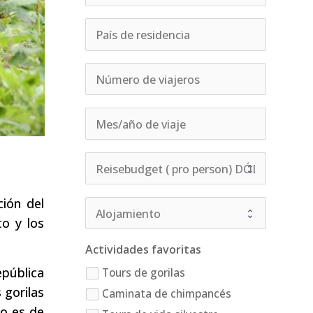
ción del
to y los
Actividades favoritas
pública
Tours de gorilas
 gorilas
Caminata de chimpancés
to es de