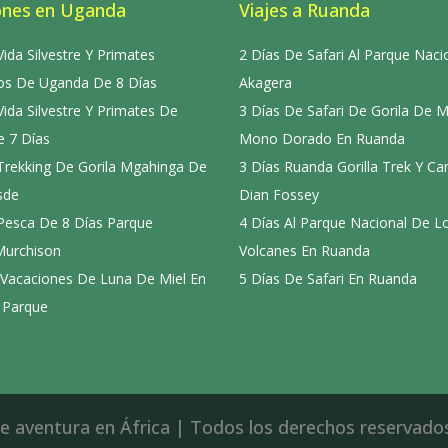
ones en Uganda
Viajes a Ruanda
Vida Silvestre Y Primates
2 Días De Safari Al Parque Naci
s De Uganda De 8 Días
Akagera
Vida Silvestre Y Primates De
3 Días De Safari De Gorila De 
 7 Días
Mono Dorado En Ruanda
 Trekking De Gorila Mgahinga De
3 Días Ruanda Gorilla Trek Y C
sde
Dian Fossey
 Pesca De 8 Días Parque
4 Días Al Parque Nacional De L
Murchison
Volcanes En Ruanda
 Vacaciones De Luna De Miel En
5 Días De Safari En Ruanda
 Parque
 aventura en África | Todos los derechos reservados