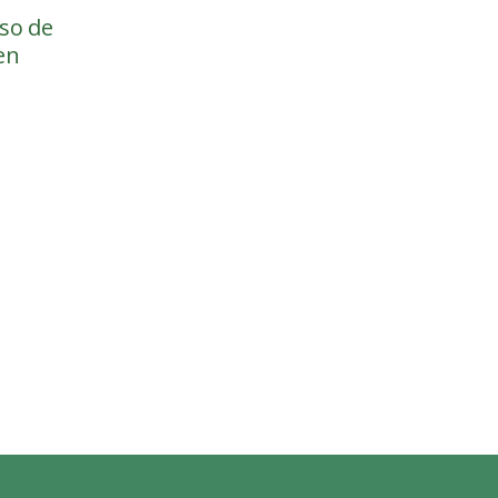
so de
en