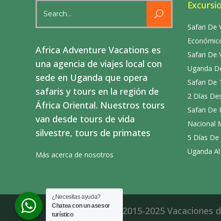
Excursi
Search
for:
Safari De 
Económico
Africa Adventure Vacations es
Safari De 
una agencia de viajes local con
Uganda De
sede en Uganda que opera
Safari De
safaris y tours en la región de
2 Días De
África Oriental. Nuestros tours
Safari De
van desde tours de vida
Nacional 
silvestre, tours de primates
5 Días De
Uganda Al
Más acerca de nosotros
¿Necesitas ayuda?
Chatea con un asesor
Copyright © 2015-2025 Vacaciones de
turístico