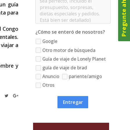
Pregunte ahora
un guía
ata para
el Congo
¿Cómo se enteró de nosotros?
entales.
Google
viajar a
Otro motor de búsqueda
Guía de viaje de Lonely Planet
nombre y
guía de viaje de brad
Anuncio
pariente/amigo
Otros
Entregar