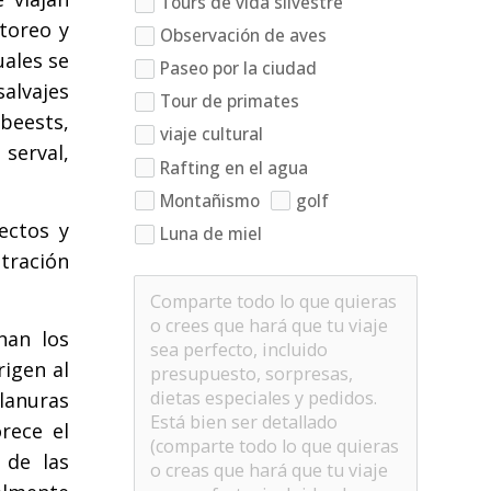
Tours de vida silvestre
toreo y
Observación de aves
uales se
Paseo por la ciudad
alvajes
Tour de primates
beests,
viaje cultural
serval,
Rafting en el agua
Montañismo
golf
ectos y
Luna de miel
tración
nan los
rigen al
lanuras
rece el
 de las