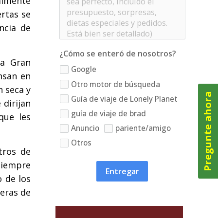
almente
ertas se
ncia de
¿Cómo se enteró de nosotros?
la Gran
Google
ansan en
Otro motor de búsqueda
n seca y
Pregunte ahora
Guía de viaje de Lonely Planet
 dirijan
guía de viaje de brad
que les
Anuncio
pariente/amigo
Otros
tros de
siempre
Entregar
o de los
deras de