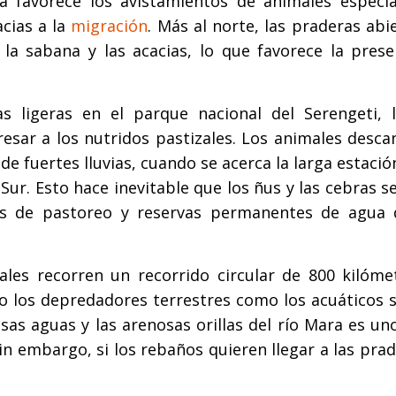
na favorece los avistamientos de animales especi
cias a la
migración
. Más al norte, las praderas abi
la sabana y las acacias, lo que favorece la prese
s ligeras en el parque nacional del Serengeti, 
resar a los nutridos pastizales. Los animales desc
 de fuertes lluvias, cuando se acerca la larga estació
r. Esto hace inevitable que los ñus y las cebras se
ras de pastoreo y reservas permanentes de agua 
ales recorren un recorrido circular de 800 kilóme
to los depredadores terrestres como los acuáticos 
sas aguas y las arenosas orillas del río Mara es un
in embargo, si los rebaños quieren llegar a las pra