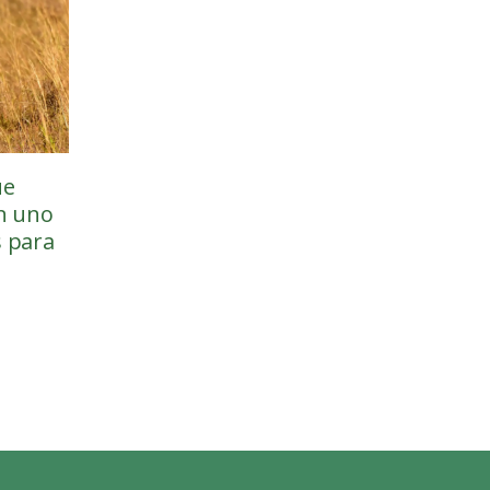
ue
en uno
s para