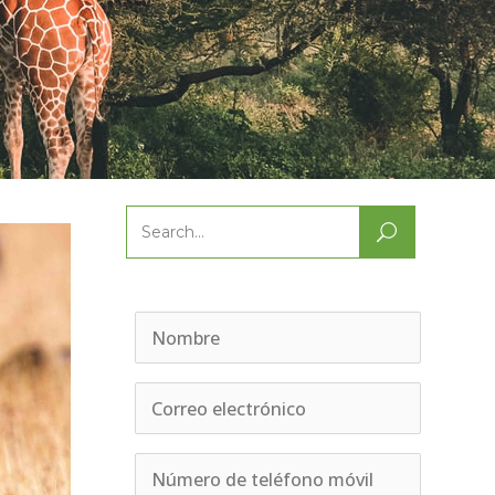
Search
for: