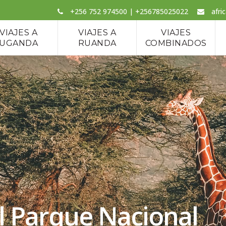
+256 752 974500 | +256785025022
afri
VIAJES A
VIAJES A
VIAJES
UGANDA
RUANDA
COMBINADOS
l Parque Nacional