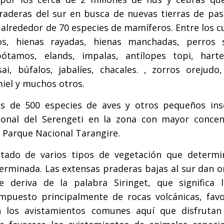
raderas del sur en busca de nuevas tierras de pas
alrededor de 70 especies de mamíferos. Entre los c
os, hienas rayadas, hienas manchadas, perros s
opótamos, elands, impalas, antílopes topi, harte
, búfalos, jabalíes, chacales. , zorros orejudo, 
miel y muchos otros.
s de 500 especies de aves y otros pequeños ins
ional del Serengeti en la zona con mayor concen
l Parque Nacional Tarangire.
otado de varios tipos de vegetación que determi
erminada. Las extensas praderas bajas al sur dan o
 deriva de la palabra Siringet, que significa l
ompuesto principalmente de rocas volcánicas, favo
n los avistamientos comunes aquí que disfrutan