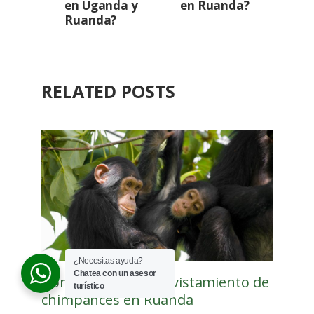
en Uganda y
en Ruanda?
Ruanda?
RELATED POSTS
¿Necesitas ayuda?
Chatea con un asesor
Dónde practicar el avistamiento de
turístico
chimpancés en Ruanda