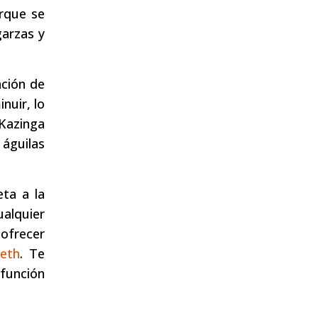
arque se
garzas y
ción de
nuir, lo
 Kazinga
águilas
ta a la
ualquier
 ofrecer
eth
. Te
 función