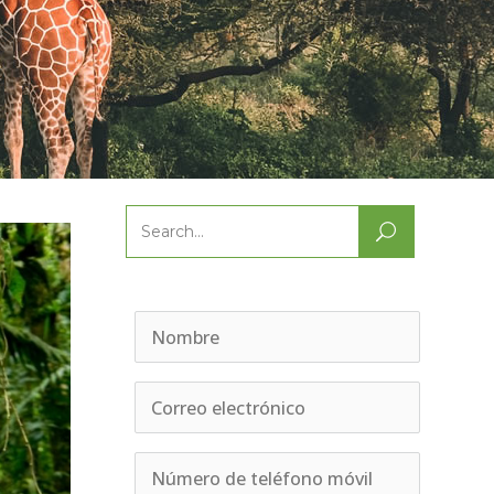
Search
for: