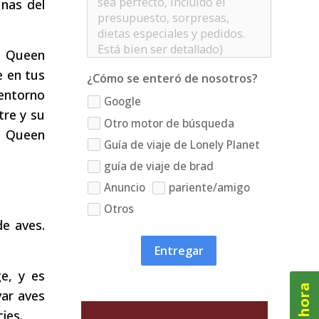
unas del
l Queen
e en tus
¿Cómo se enteró de nosotros?
 entorno
Google
tre y su
Otro motor de búsqueda
al Queen
Guía de viaje de Lonely Planet
guía de viaje de brad
Anuncio
pariente/amigo
Otros
de aves.
Entregar
e, y es
var aves
ies.