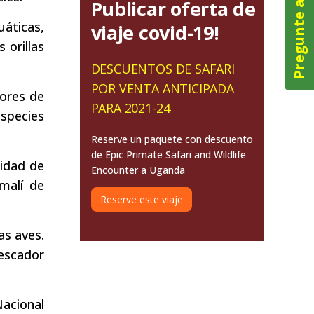
Pregunte ahora
Publicar oferta de
áticas,
viaje covid-19!
 orillas
DESCUENTOS DE SAFARI
POR VENTA ANTICIPADA
dores de
PARA 2021-24
species
Reserve un paquete con descuento
de Epic Primate Safari and Wildlife
idad de
Encounter a Uganda
malí de
Reserve este viaje
as aves.
pescador
acional