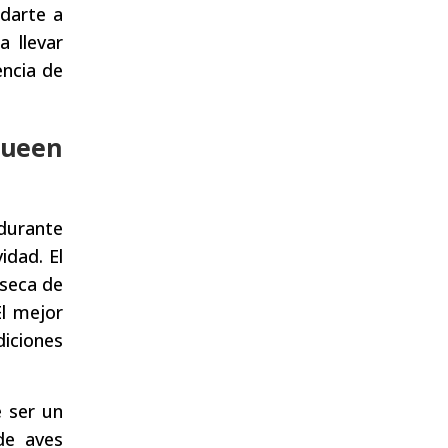
darte a
a llevar
encia de
Queen
durante
idad. El
 seca de
l mejor
diciones
 ser un
de aves