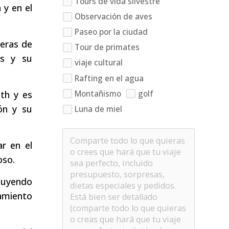
Tours de vida silvestre
 y en el
Observación de aves
Paseo por la ciudad
beras de
Tour de primates
es y su
viaje cultural
Rafting en el agua
Montañismo
golf
eth y es
ón y su
Luna de miel
r en el
oso.
cluyendo
amiento