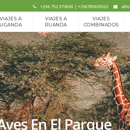
+256 752 974500 | +256785025022
afri
VIAJES A
VIAJES A
VIAJES
UGANDA
RUANDA
COMBINADOS
Aves En El Parque