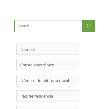
Search
for: