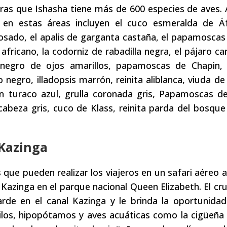
tras que Ishasha tiene más de 600 especies de aves.
en estas áreas incluyen el cuco esmeralda de Áfr
osado, el apalis de garganta castaña, el papamoscas
 africano, la codorniz de rabadilla negra, el pájaro ca
 negro de ojos amarillos, papamoscas de Chapin, 
egro, illadopsis marrón, reinita aliblanca, viuda de
an turaco azul, grulla coronada gris, Papamoscas d
cabeza gris, cuco de Klass, reinita parda del bosque
 Kazinga
 que pueden realizar los viajeros en un safari aéreo a
 Kazinga en el parque nacional Queen Elizabeth. El cr
arde en el canal Kazinga y le brinda la oportunida
ilos, hipopótamos y aves acuáticas como la cigüeña