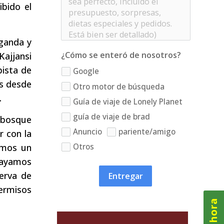
ibido el
Uganda y
¿Cómo se enteró de nosotros?
Kajjansi
pista de
Google
es desde
Otro motor de búsqueda
.
Guía de viaje de Lonely Planet
guía de viaje de brad
 bosque
Anuncio
pariente/amigo
r con la
Otros
amos un
hayamos
erva de
Entregar
permisos