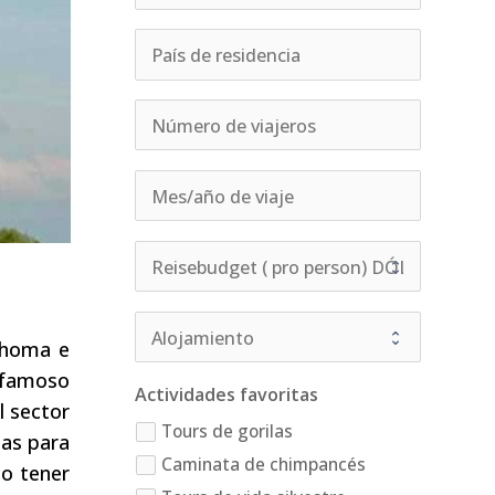
Buhoma e
l famoso
Actividades favoritas
l sector
Tours de gorilas
tas para
Caminata de chimpancés
io tener