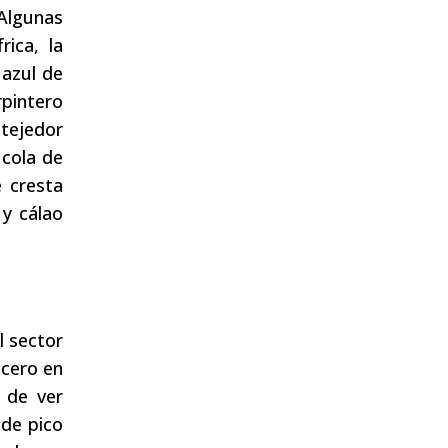
 Algunas
ica, la
 azul de
rpintero
tejedor
 cola de
e cresta
 y cálao
l sector
ucero en
d de ver
 de pico