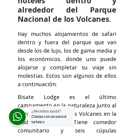
hoteles dentro y
alrededor del Parque
Nacional de los Volcanes.
Hay muchos alojamientos de safari
dentro y fuera del parque que van
desde los de lujo, los de gama media y
los económicos, donde uno puede
alojarse y completar su viaje sin
molestias. Estos son algunos de ellos
a continuación;
Bisate Lodge es el último
campamento en la naturaleza junto al
¿Necesitas ayuda?
parque nacional de los Volcanes en la
Chatea con un asesor
ciudad de Kinigi. Tiene comedor
turístico
comunitario y seis cúpulas