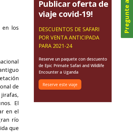
Pregunte ahora
Publicar oferta de
viaje covid-19!
 en los
DESCUENTOS DE SAFARI
POR VENTA ANTICIPADA
PARA 2021-24
Reserve un paquete con descuento
acional
de Epic Primate Safari and Wildlife
antiguo
Encounter a Uganda
etación
Reserve este viaje
ional de
jirafas,
nos. El
r en el
ran río
dida que