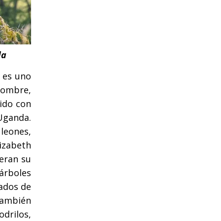
da
y es uno
nombre,
cido con
Uganda.
leones,
lizabeth
eran su
árboles
cados de
 también
drilos,