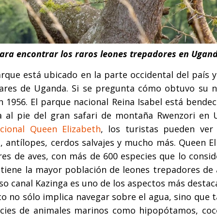
para encontrar los raros leones trepadores en Ugan
rque está ubicado en la parte occidental del país 
lares de Uganda. Si se pregunta cómo obtuvo su 
 en 1956. El parque nacional Reina Isabel está bende
ra al pie del gran safari de montaña Rwenzori en 
cional Queen Elizabeth
, los turistas pueden ver 
a, antílopes, cerdos salvajes y mucho más. Queen E
es de aves, con más de 600 especies que lo consid
 tiene la mayor población de leones trepadores de 
oso canal Kazinga es uno de los aspectos más desta
rco no sólo implica navegar sobre el agua, sino que
pecies de animales marinos como hipopótamos, coco