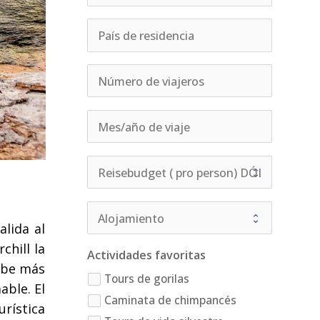
lida al
chill la
Actividades favoritas
cibe más
Tours de gorilas
able. El
Caminata de chimpancés
urística