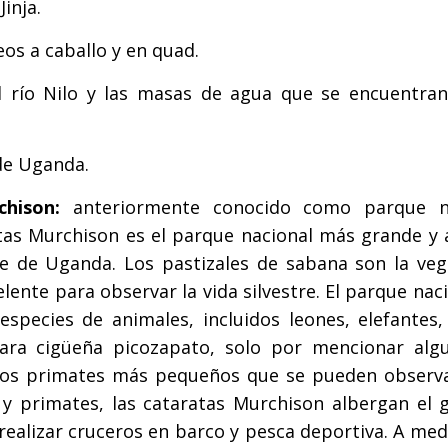
Jinja.
eos a caballo y en quad.
el río Nilo y las masas de agua que se encuentran
de Uganda.
hison:
anteriormente conocido como parque n
atas Murchison es el parque nacional más grande y 
e de Uganda. Los pastizales de sabana son la veg
lente para observar la vida silvestre. El parque nac
species de animales, incluidos leones, elefantes, 
 rara cigüeña picozapato, solo por mencionar algu
ros primates más pequeños que se pueden observa
 primates, las cataratas Murchison albergan el g
 realizar cruceros en barco y pesca deportiva. A me