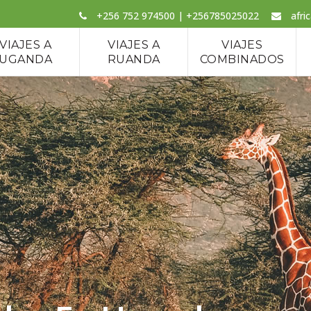
+256 752 974500 | +256785025022
afri
VIAJES A
VIAJES A
VIAJES
UGANDA
RUANDA
COMBINADOS