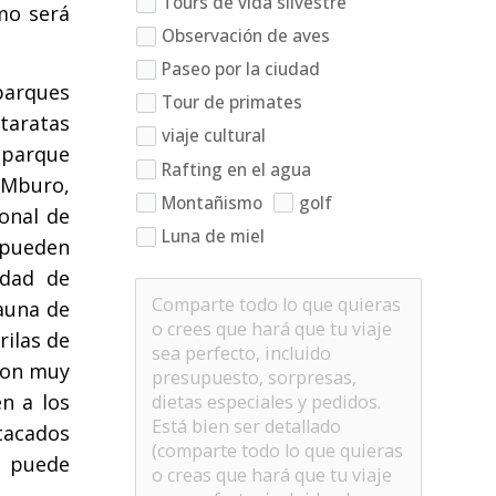
Tours de vida silvestre
mo será
Observación de aves
Paseo por la ciudad
parques
Tour de primates
taratas
viaje cultural
 parque
Rafting en el agua
o Mburo,
Montañismo
golf
onal de
Luna de miel
 pueden
idad de
auna de
rilas de
 son muy
n a los
tacados
e puede