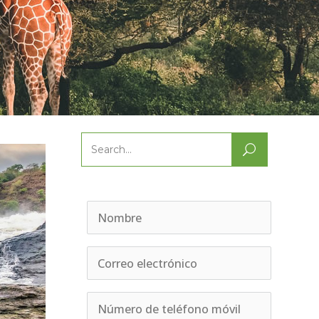
Search
for: