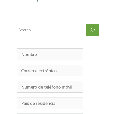
Search
for: