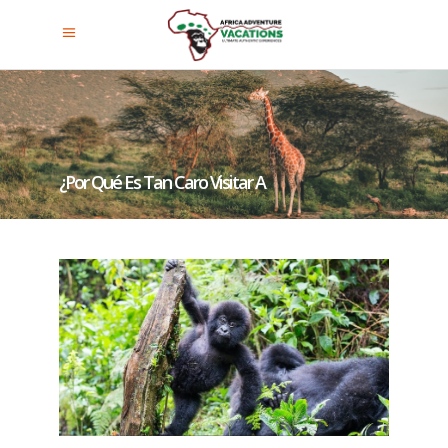
¿Por Qué Es Tan Caro Visitar A
Los Gorilas De Montaña De
Ruanda Y Uganda?