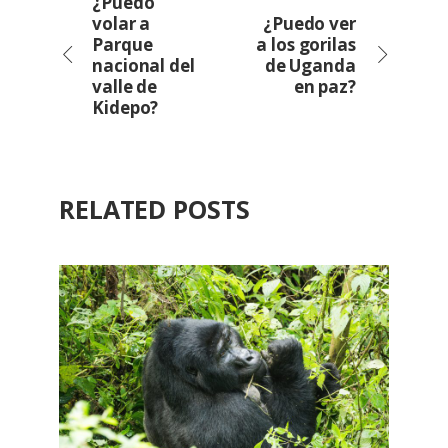
¿Puedo
volar a
¿Puedo ver
Parque
a los gorilas
nacional del
de Uganda
valle de
en paz?
Kidepo?
RELATED POSTS