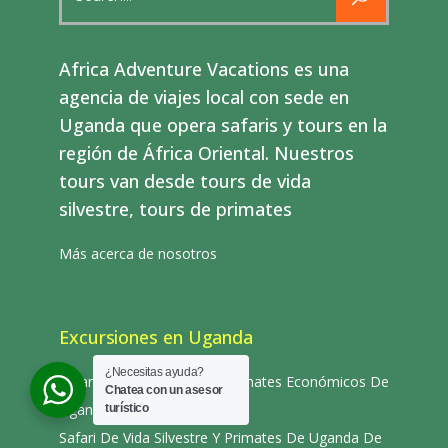
for:
Africa Adventure Vacations es una
agencia de viajes local con sede en
Uganda que opera safaris y tours en la
región de África Oriental. Nuestros
tours van desde tours de vida
silvestre, tours de primates
Más acerca de nosotros
Excursiones en Uganda
¿Necesitas ayuda?
Safari De Vida Silvestre Y Primates Económicos De
Chatea con un asesor
Uganda De 8 Días
turístico
Safari De Vida Silvestre Y Primates De Uganda De