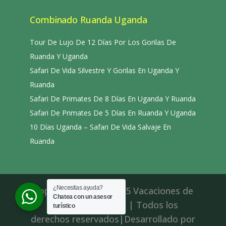
Combinado Ruanda Uganda
Tour De Lujo De 12 Días Por Los Gorilas De
Ruanda Y Uganda
Safari De Vida Silvestre Y Gorilas En Uganda Y
Ruanda
Safari De Primates De 8 Días En Uganda Y Ruanda
Safari De Primates De 5 Días En Ruanda Y Uganda
10 Días Uganda – Safari De Vida Salvaje En
Ruanda
¿Necesitas ayuda?
Copyright © 2015-2025 Vacaciones de
Chatea con un asesor
aventura en África | Todos los
turístico
derechos reservados|Desarrollado por