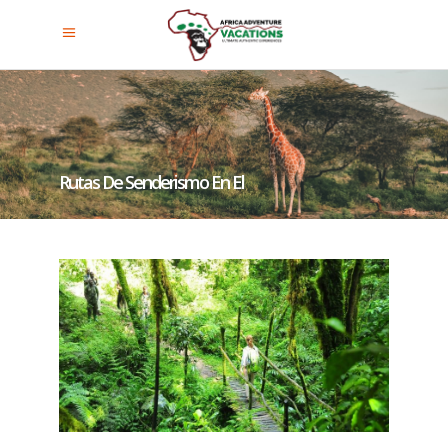
Rutas De Senderismo En El
Parque Nacional Del Bosque De
Nyungwe