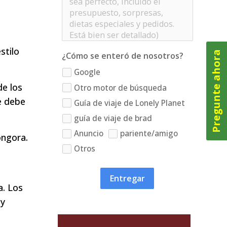
stilo
Pregunte ahora
¿Cómo se enteró de nosotros?
Google
de los
Otro motor de búsqueda
e debe
Guía de viaje de Lonely Planet
guía de viaje de brad
Anuncio
pariente/amigo
ongora.
Otros
e
Entregar
a. Los
 y