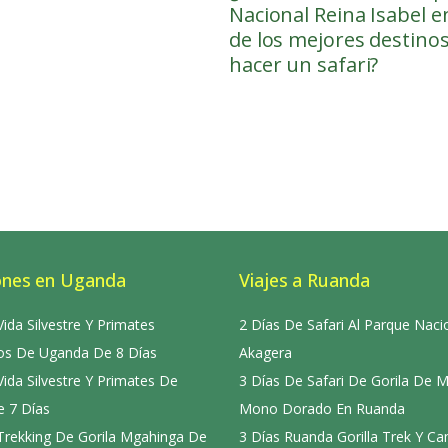
Nacional Reina Isabel 
de los mejores destino
hacer un safari?
ones en Uganda
Viajes a Ruanda
Vida Silvestre Y Primates
2 Días De Safari Al Parque Naci
s De Uganda De 8 Días
Akagera
Vida Silvestre Y Primates De
3 Días De Safari De Gorila De 
 7 Días
Mono Dorado En Ruanda
 Trekking De Gorila Mgahinga De
3 Días Ruanda Gorilla Trek Y C