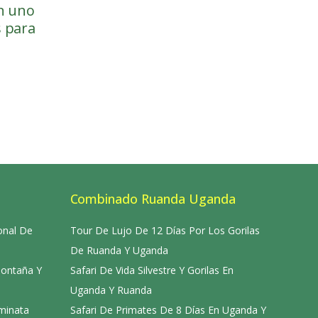
en uno
s para
Combinado Ruanda Uganda
onal De
Tour De Lujo De 12 Días Por Los Gorilas
De Ruanda Y Uganda
Montaña Y
Safari De Vida Silvestre Y Gorilas En
Uganda Y Ruanda
aminata
Safari De Primates De 8 Días En Uganda Y