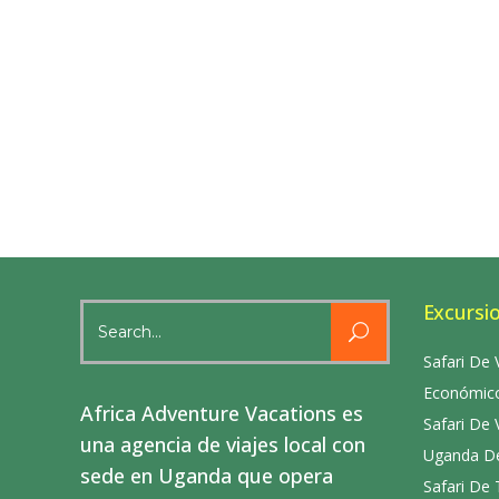
Excursi
Search
for:
Safari De 
Económico
Africa Adventure Vacations es
Safari De 
una agencia de viajes local con
Uganda De
sede en Uganda que opera
Safari De