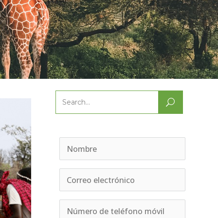
Search
for: