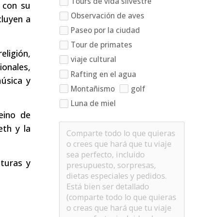
Tours de vida silvestre
 con su
Observación de aves
cluyen a
Paseo por la ciudad
Tour de primates
eligión,
viaje cultural
ionales,
Rafting en el agua
música y
Montañismo
golf
Luna de miel
eino de
eth y la
turas y