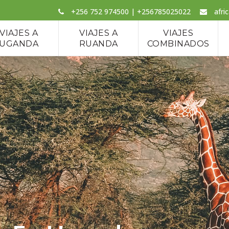
+256 752 974500 | +256785025022
afri
VIAJES A
VIAJES A
VIAJES
UGANDA
RUANDA
COMBINADOS