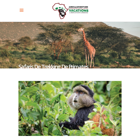
Safaris De Trekking De Primates
En Ruanda