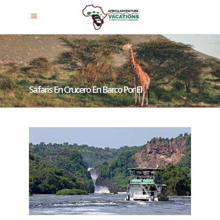
Safaris En Crucero En Barco Por El
Delta En El Parque Nacional De
Las Cataratas Murchison