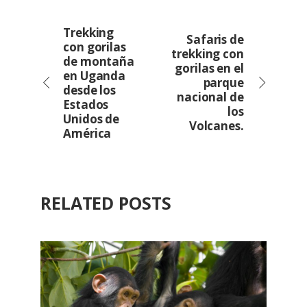
Trekking
Safaris de
con gorilas
trekking con
de montaña
gorilas en el
en Uganda
parque
desde los
nacional de
Estados
los
Unidos de
Volcanes.
América
RELATED POSTS