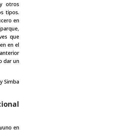
y otros
s tipos.
ucero en
parque,
aves que
en en el
anterior
o dar un
 y Simba
cional
ayuno en