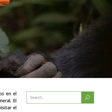
os en el
Search
eral. El
for:
sitar el