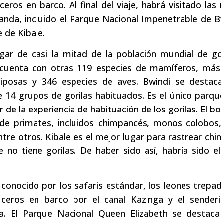
eros en barco. Al final del viaje, habrá visitado las
ganda, incluido el Parque Nacional Impenetrable de Bw
 de Kibale.
gar de casi la mitad de la población mundial de go
 cuenta con otras 119 especies de mamíferos, más
iposas y 346 especies de aves. Bwindi se destac
 14 grupos de gorilas habituados. Es el único parq
r de la experiencia de habituación de los gorilas. El 
s de primates, incluidos chimpancés, monos colobo
ntre otros. Kibale es el mejor lugar para rastrear ch
no tiene gorilas. De haber sido así, habría sido e
conocido por los safaris estándar, los leones trepa
ruceros en barco por el canal Kazinga y el sende
a. El Parque Nacional Queen Elizabeth se destaca