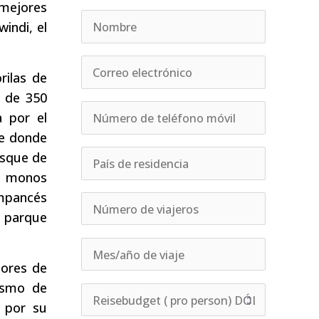
 mejores
indi, el
rilas de
 de 350
a por el
ue donde
bosque de
s, monos
impancés
l parque
dores de
rismo de
 por su