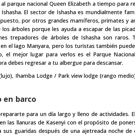
al parque nacional Queen Elizabeth a tiempo para rea
r Ishasha. El sector de Ishasha es mundialmente fa
supuesto, por otros grandes mamíferos, primates y an
e los árboles porque les ayuda a escapar de las pica
ones trepadores de árboles de Ishasha son raros. 
en el lago Manyara, pero los turistas también puede
o, el mejor lugar para verlos es el Parque Nacion
ora debes regresar a tu albergue para descansar.
lujo), Ihamba Lodge / Park view lodge (rango medio
o en barco
pararte para un día largo y lleno de actividades. El
en las llanuras de Kasenyi con el propósito de poners
 a sus guaridas después de una ajetreada noche de 