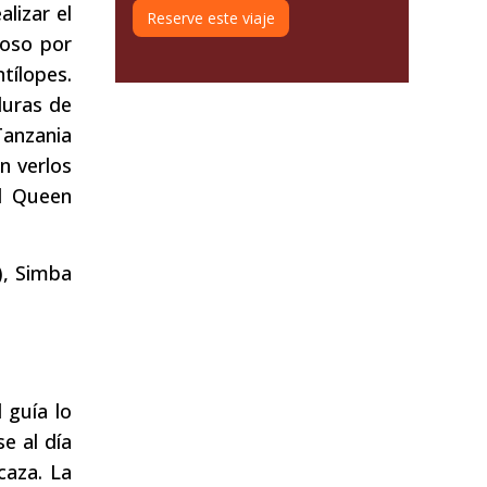
lizar el
Reserve este viaje
moso por
tílopes.
duras de
Tanzania
n verlos
al Queen
), Simba
 guía lo
e al día
caza. La