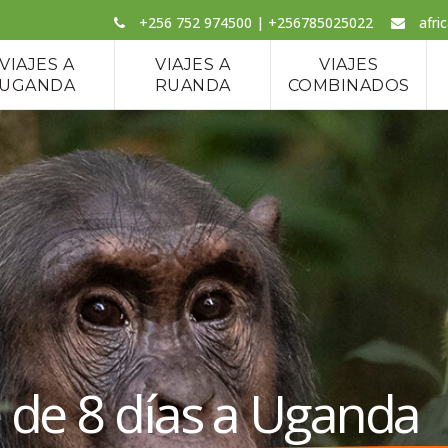
+256 752 974500 | +256785025022
afri
VIAJES A
VIAJES A
VIAJES
UGANDA
RUANDA
COMBINADOS
e de 8 días a Uganda