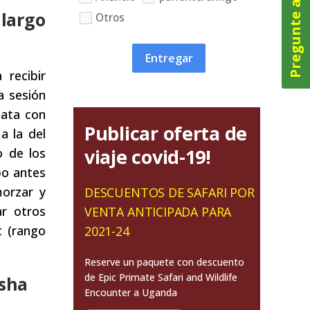
Pregunte ahora
 largo
Otros
Entregar
 recibir
a sesión
nata con
Publicar oferta de
a la del
viaje covid-19!
o de los
po antes
morzar y
DESCUENTOS DE SAFARI POR
r otros
VENTA ANTICIPADA PARA
t (rango
2021-24
Reserve un paquete con descuento
de Epic Primate Safari and Wildlife
asha
Encounter a Uganda