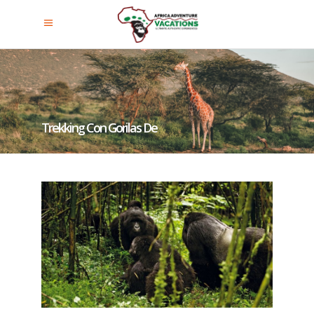
Trekking Con Gorilas De
Montaña En Uganda Desde Los
Estados Unidos De América