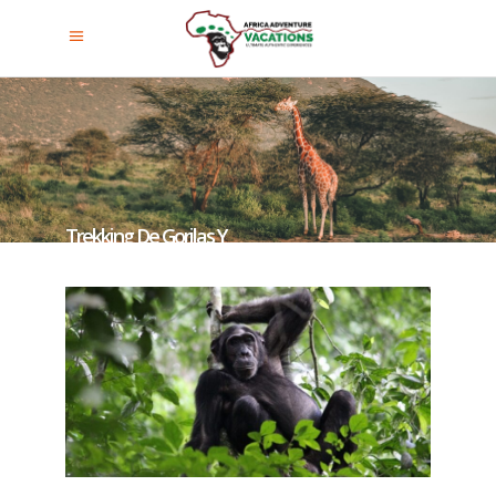
Trekking De Gorilas Y
Chimpancés En Uganda