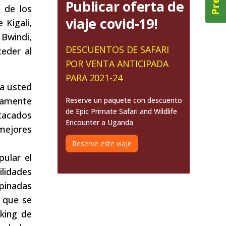
Publicar oferta de
a de los
viaje covid-19!
 Kigali,
Bwindi,
DESCUENTOS DE SAFARI
ceder al
POR VENTA ANTICIPADA
PARA 2021-24
ra usted
adamente
Reserve un paquete con descuento
de Epic Primate Safari and Wildlife
stacados
Encounter a Uganda
 mejores
Reserve este viaje
pular el
ilidades
mpinadas
 que se
king de