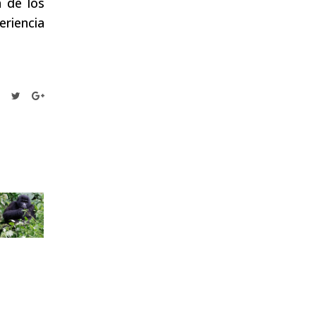
a de los
eriencia