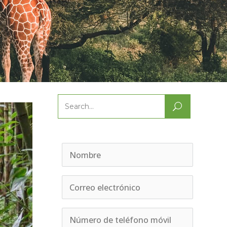
Search
for: