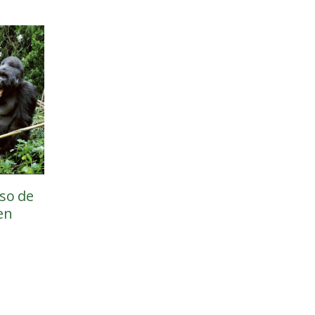
so de
en