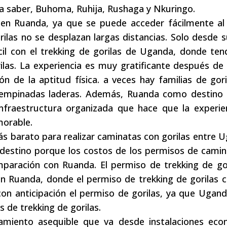
 a saber, Buhoma, Ruhija, Rushaga y Nkuringo.
l en Ruanda, ya que se puede acceder fácilmente al
orilas no se desplazan largas distancias. Solo desde s
ícil con el trekking de gorilas de Uganda, donde te
rilas. La experiencia es muy gratificante después de
n de la aptitud física. a veces hay familias de gor
s empinadas laderas. Además, Ruanda como destino
infraestructura organizada que hace que la experie
morable.
ás barato para realizar caminatas con gorilas entre 
estino porque los costos de los permisos de camin
aración con Ruanda. El permiso de trekking de gor
Ruanda, donde el permiso de trekking de gorilas c
on anticipación el permiso de gorilas, ya que Ugan
 de trekking de gorilas.
amiento asequible que va desde instalaciones eco