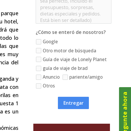
 parque
u hotel,
ndrá que
¿Cómo se enteró de nosotros?
 todo lo
Google
ilas que
Otro motor de búsqueda
 es muy
Guía de viaje de Lonely Planet
ncia del
guía de viaje de brad
Anuncio
pariente/amigo
Uganda y
Otros
ata con
Pregunte ahora
ilas en
uesta 1
Entregar
da es un
nómicas