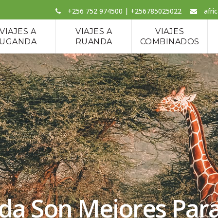
+256 752 974500 | +256785025022
afri
VIAJES A
VIAJES A
VIAJES
UGANDA
RUANDA
COMBINADOS
da Son Mejores Par