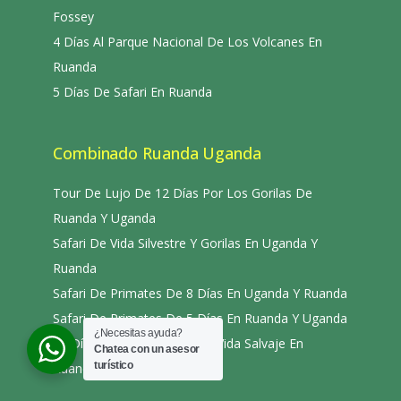
Fossey
4 Días Al Parque Nacional De Los Volcanes En
Ruanda
5 Días De Safari En Ruanda
Combinado Ruanda Uganda
Tour De Lujo De 12 Días Por Los Gorilas De
Ruanda Y Uganda
Safari De Vida Silvestre Y Gorilas En Uganda Y
Ruanda
Safari De Primates De 8 Días En Uganda Y Ruanda
Safari De Primates De 5 Días En Ruanda Y Uganda
¿Necesitas ayuda?
10 Días Uganda – Safari De Vida Salvaje En
Chatea con un asesor
turístico
Ruanda