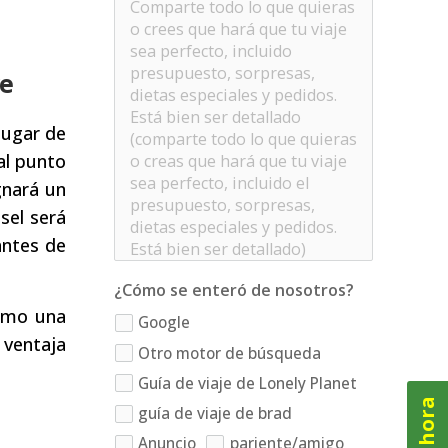
we
lugar de
 al punto
gnará un
sel será
antes de
¿Cómo se enteró de nosotros?
omo una
Google
 ventaja
Otro motor de búsqueda
Guía de viaje de Lonely Planet
guía de viaje de brad
Anuncio
pariente/amigo