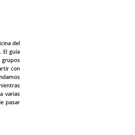
cina del
 El guía
s grupos
rtir con
mendamos
mientras
a varias
le pasar