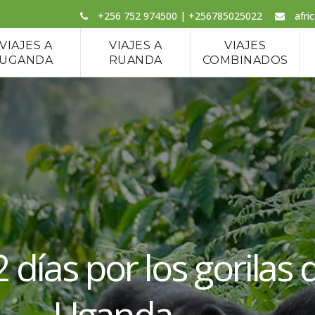
+256 752 974500 | +256785025022
afri
VIAJES A
VIAJES A
VIAJES
UGANDA
RUANDA
COMBINADOS
2 días por los gorilas
Uganda