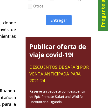
Pregunte ahora
Otros
Entregar
s, donde
ravés de
mientras
Publicar oferta de
viaje covid-19!
DESCUENTOS DE SAFARI POR
VENTA ANTICIPADA PARA
2021-24
 Ruanda.
Reserve un paquete con descuento
de Epic Primate Safari and Wildlife
ontañosa
Encounter a Uganda
 para la