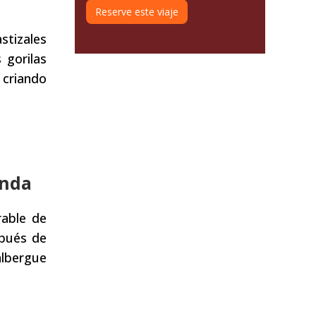
Reserve este viaje
stizales
 gorilas
 criando
anda
rable de
spués de
albergue