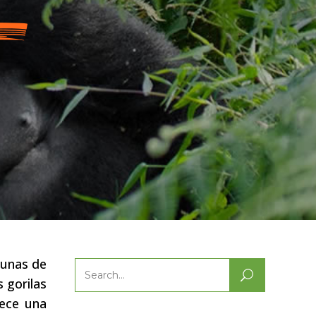
gunas de
Search
 gorilas
for:
ece una