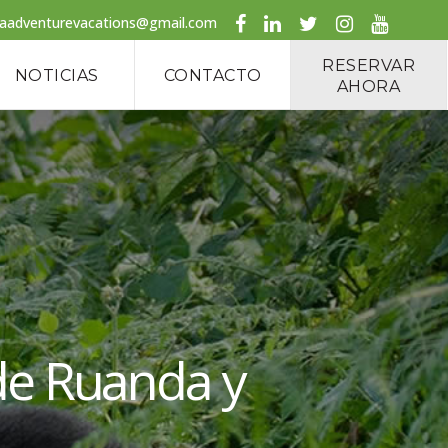
caadventurevacations@gmail.com
RESERVAR
NOTICIAS
CONTACTO
AHORA
 de Ruanda y