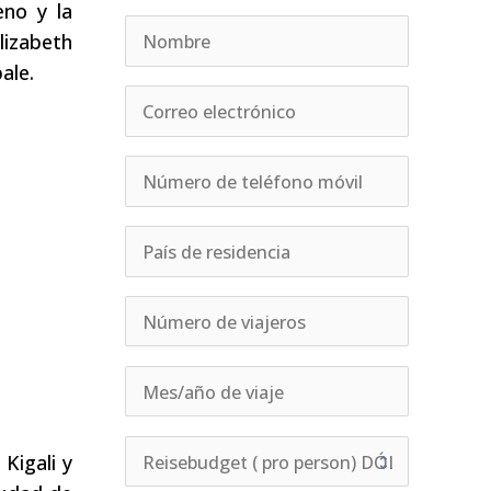
eno y la
lizabeth
ale.
Kigali y