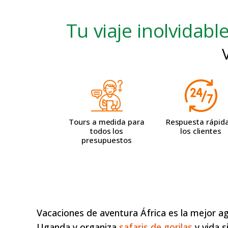
Tu viaje inolvidab
Tours a medida para
Respuesta rápid
todos los
los clientes
presupuestos
Vacaciones de aventura África es la mejor ag
Uganda y organiza
safaris de gorilas
y vida s