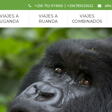
+256 752 974500 | +256785025022
afri
VIAJES A
VIAJES A
VIAJES
UGANDA
RUANDA
COMBINADOS