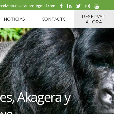
caadventurevacations@gmail.com
RESERVAR
NOTICIAS
CONTACTO
AHORA
es, Akagera y
gwe