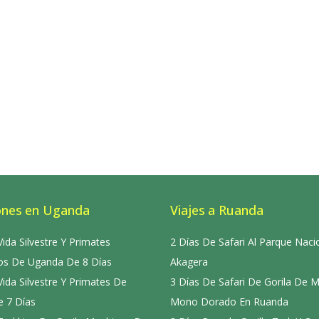
ones en Uganda
Viajes a Ruanda
Vida Silvestre Y Primates
2 Días De Safari Al Parque Naci
s De Uganda De 8 Días
Akagera
Vida Silvestre Y Primates De
3 Días De Safari De Gorila De 
 7 Días
Mono Dorado En Ruanda