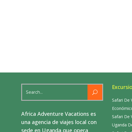
Excursi
Search
for:
Safari De 
Económico
Africa Adventure Vacations es
Safari De 
una agencia de viajes local con
Uganda De
sede en Uganda que opera