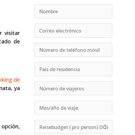
 visitar
rcado de
kking de
nata, ya
 opción,