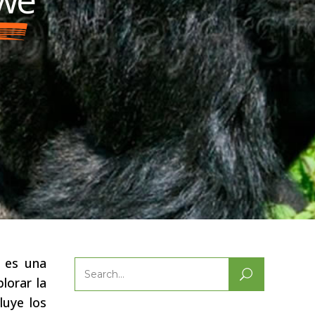
e es una
Search
lorar la
for:
luye los