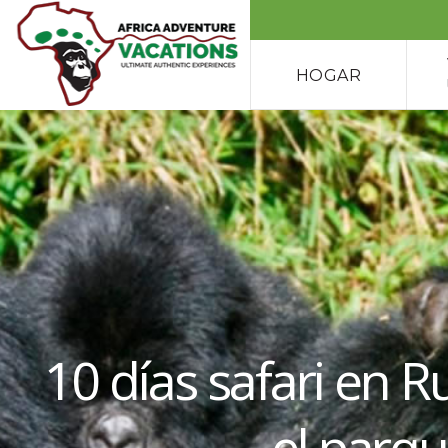
HOGAR
10 días safari en 
el parq