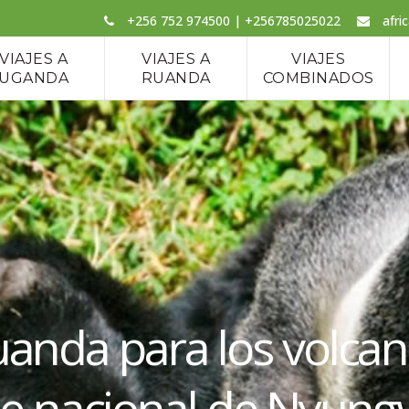
+256 752 974500 | +256785025022
afri
VIAJES A
VIAJES A
VIAJES
UGANDA
RUANDA
COMBINADOS
Ruanda para los volcan
ue nacional de Nyun