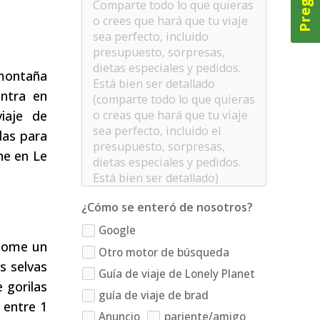
 montaña
entra en
iaje de
das para
he en Le
¿Cómo se enteró de nosotros?
Google
 Tome un
Otro motor de búsqueda
s selvas
Guía de viaje de Lonely Planet
 gorilas
guía de viaje de brad
entre 1
Anuncio
pariente/amigo