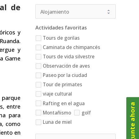
nal de
Actividades favoritas
óricos y
Tours de gorilas
Ruanda.
Caminata de chimpancés
bergue y
Tours de vida silvestre
era Game
Observación de aves
Paseo por la ciudad
Tour de primates
viaje cultural
l parque
Rafting en el agua
Pregunte ahora
s, entre
Montañismo
golf
ema para
Luna de miel
ca, como
iento en