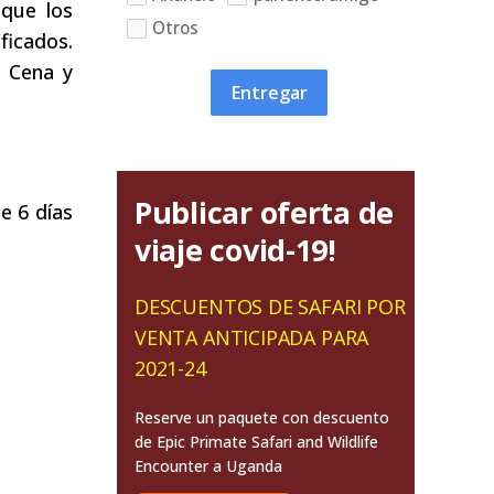
 que los
Otros
ficados.
. Cena y
Entregar
Publicar oferta de
de 6 días
viaje covid-19!
DESCUENTOS DE SAFARI POR
VENTA ANTICIPADA PARA
2021-24
Reserve un paquete con descuento
de Epic Primate Safari and Wildlife
Encounter a Uganda