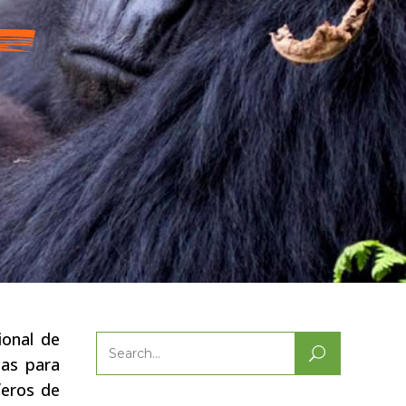
ional de
Search
las para
for:
feros de