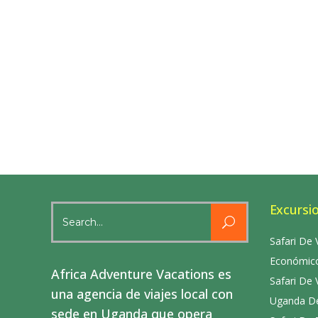
Excursi
Search
for:
Safari De 
Económico
Africa Adventure Vacations es
Safari De 
una agencia de viajes local con
Uganda De
sede en Uganda que opera