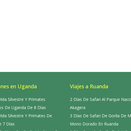
ones en Uganda
Viajes a Ruanda
Vida Silvestre Y Primates
2 Días De Safari Al Parque Naci
s De Uganda De 8 Días
Akagera
Vida Silvestre Y Primates De
3 Días De Safari De Gorila De 
 7 Días
Mono Dorado En Ruanda