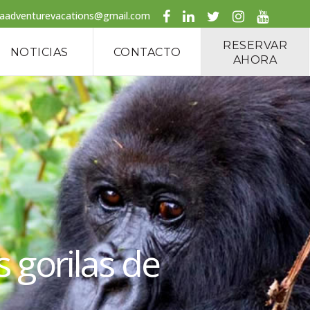
caadventurevacations@gmail.com
RESERVAR
NOTICIAS
CONTACTO
AHORA
s gorilas de