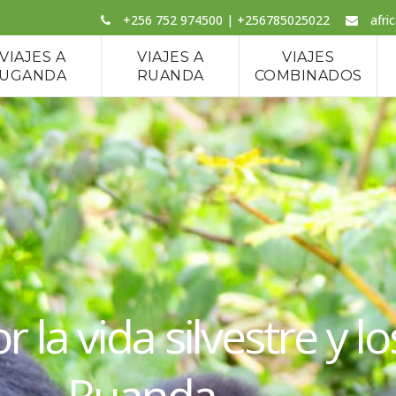
+256 752 974500 | +256785025022
afri
VIAJES A
VIAJES A
VIAJES
UGANDA
RUANDA
COMBINADOS
 la vida silvestre y lo
Ruanda