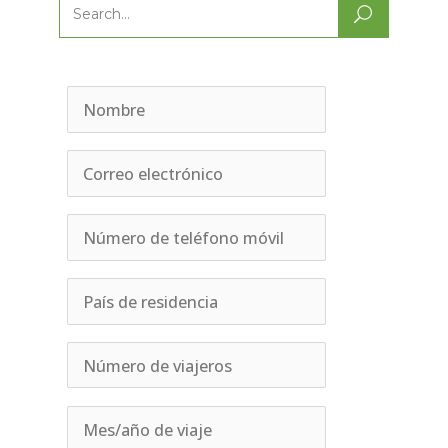
Search
for: