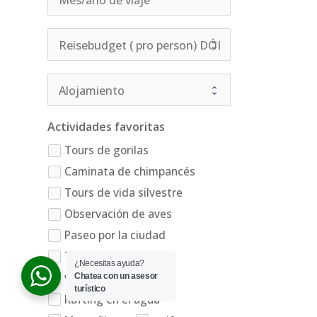
Actividades favoritas
Tours de gorilas
Caminata de chimpancés
Tours de vida silvestre
Observación de aves
Paseo por la ciudad
Tour de primates
¿Necesitas ayuda?
viaje cultural
Chatea con un asesor
turístico
Rafting en el agua