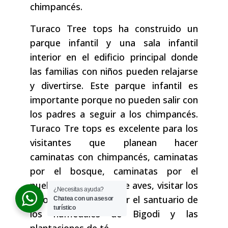
chimpancés.
Turaco Tree tops ha construido un
parque infantil y una sala infantil
interior en el edificio principal donde
las familias con niños pueden relajarse
y divertirse. Este parque infantil es
importante porque no pueden salir con
los padres a seguir a los chimpancés.
Turaco Tre tops es excelente para los
visitantes que planean hacer
caminatas con chimpancés, caminatas
por el bosque, caminatas por el
pueblo, observación de aves, visitar los
¿Necesitas ayuda?
lagos del cráter, visitar el santuario de
Chatea con un asesor
turístico
los humedales de Bigodi y las