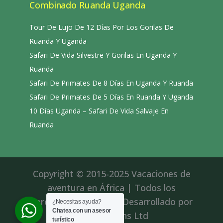
Combinado Ruanda Uganda
Tour De Lujo De 12 Días Por Los Gorilas De
Ruanda Y Uganda
Safari De Vida Silvestre Y Gorilas En Uganda Y
Ruanda
Safari De Primates De 8 Días En Uganda Y Ruanda
Safari De Primates De 5 Días En Ruanda Y Uganda
10 Días Uganda – Safari De Vida Salvaje En
Ruanda
Copyright © 2015-2025 Vacaciones de
aventura en África | Todos los
derechos reservados|Desarrollado por
¿Necesitas ayuda?
Chatea con un asesor
Roll Solutions Ltd
turístico