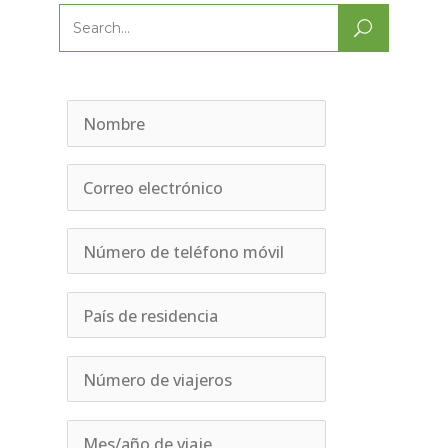
Search
for: