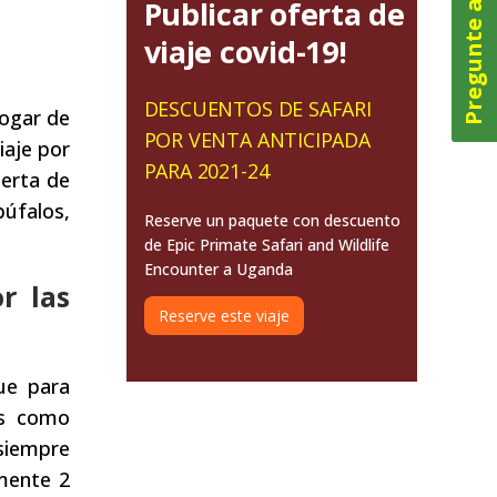
Pregunte ahora
Publicar oferta de
viaje covid-19!
i
DESCUENTOS DE SAFARI
hogar de
POR VENTA ANTICIPADA
iaje por
PARA 2021-24
ierta de
búfalos,
Reserve un paquete con descuento
de Epic Primate Safari and Wildlife
Encounter a Uganda
r las
Reserve este viaje
que para
es como
siempre
mente 2