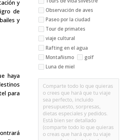
Tours de vida silvestre
tación y
Observación de aves
igro de
bailes y
Paseo por la ciudad
Tour de primates
viaje cultural
Rafting en el agua
Montañismo
golf
Luna de miel
que haya
destinos
tel para
ontrará