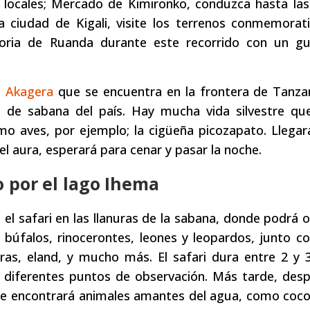
 locales; Mercado de Kimironko, conduzca hasta las
a ciudad de Kigali, visite los terrenos conmemorat
toria de Ruanda durante este recorrido con un guí
l Akagera
que se encuentra en la frontera de Tanzan
l de sabana del país. Hay mucha vida silvestre qu
mo aves, por ejemplo; la cigüeña picozapato. Llegar
del aura, esperará para cenar y pasar la noche.
o por el lago Ihema
el safari en las llanuras de la sabana, donde podrá 
 búfalos, rinocerontes, leones y leopardos, junto c
bras, eland, y mucho más. El safari dura entre 2 y 
 diferentes puntos de observación. Más tarde, desp
e encontrará animales amantes del agua, como cocod