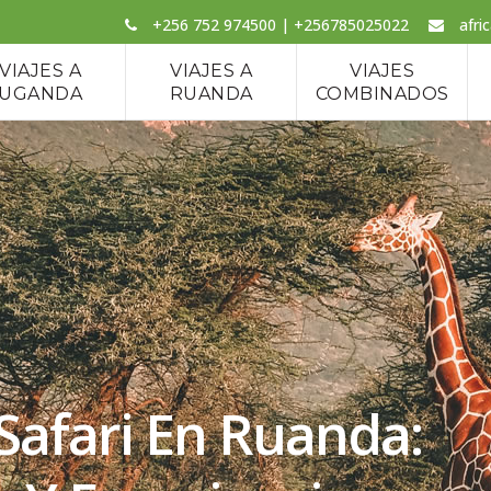
+256 752 974500 | +256785025022
afri
VIAJES A
VIAJES A
VIAJES
UGANDA
RUANDA
COMBINADOS
Safari En Ruanda: