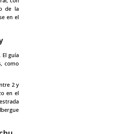
ral, con
o de la
se en el
y
 El guía
os, como
ntre 2 y
o en el
uestrada
albergue
chu.