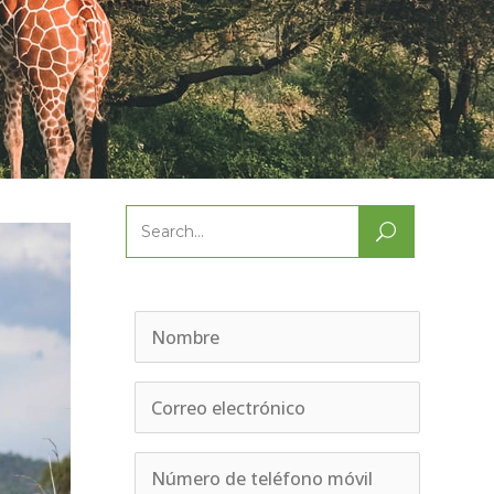
Search
for: