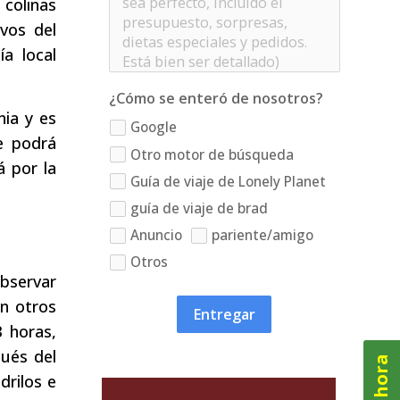
 colinas
ivos del
a local
¿Cómo se enteró de nosotros?
ia y es
Google
e podrá
Otro motor de búsqueda
á por la
Guía de viaje de Lonely Planet
guía de viaje de brad
Anuncio
pariente/amigo
Otros
observar
on otros
Entregar
3 horas,
ués del
rilos e