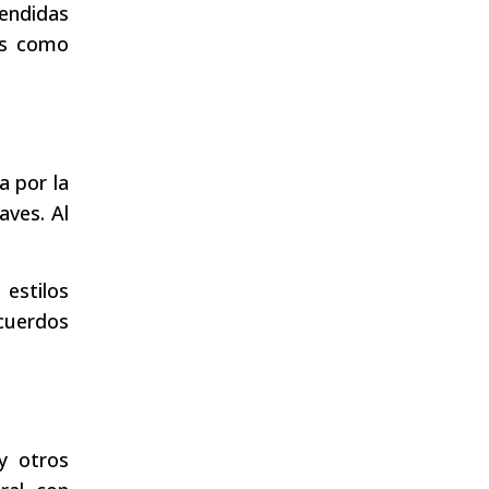
pendidas
tes como
a por la
aves. Al
estilos
ecuerdos
y otros