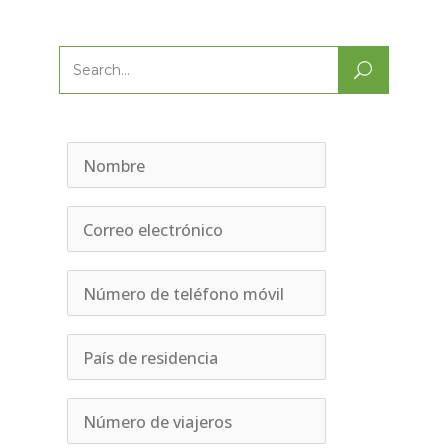
Search
for: