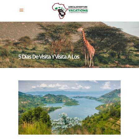
5 Días De Visita Y Visita A Los
Gorilas De Ruanda Safari De Ocio
En El Lago Kivu