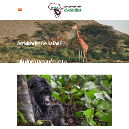
Actividades De Safari En
Nkuringo Después De La
Experiencia De Habituación De
Los Gorilas.