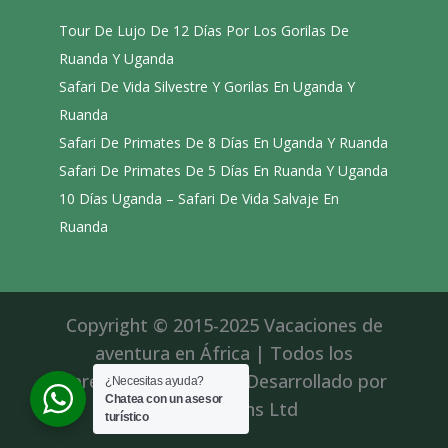
Tour De Lujo De 12 Días Por Los Gorilas De
Ruanda Y Uganda
Safari De Vida Silvestre Y Gorilas En Uganda Y
Ruanda
Safari De Primates De 8 Días En Uganda Y Ruanda
Safari De Primates De 5 Días En Ruanda Y Uganda
10 Días Uganda – Safari De Vida Salvaje En
Ruanda
Copyright © 2015-2025 Vacaciones de
aventura en África | Todos los
derechos reservados|Desarrollado por
¿Necesitas ayuda?
Chatea con un asesor
Roll Solutions Ltd
turístico