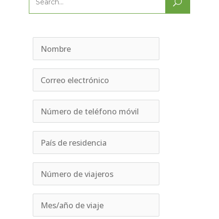
Search
for: