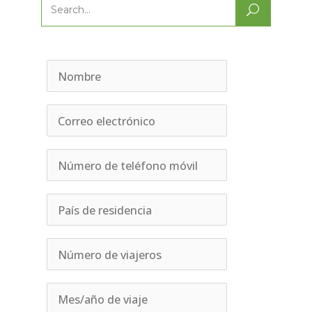
Search
for: