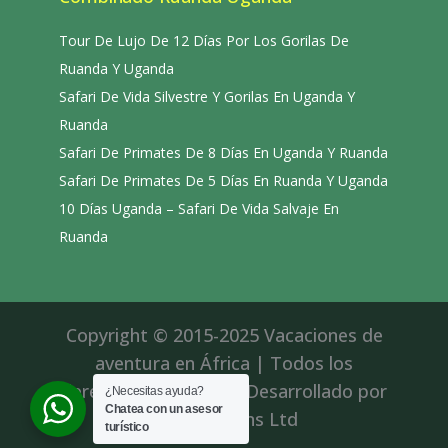
Tour De Lujo De 12 Días Por Los Gorilas De
Ruanda Y Uganda
Safari De Vida Silvestre Y Gorilas En Uganda Y
Ruanda
Safari De Primates De 8 Días En Uganda Y Ruanda
Safari De Primates De 5 Días En Ruanda Y Uganda
10 Días Uganda – Safari De Vida Salvaje En
Ruanda
Copyright © 2015-2025 Vacaciones de
aventura en África | Todos los
derechos reservados|Desarrollado por
¿Necesitas ayuda?
Chatea con un asesor
Roll Solutions Ltd
turístico