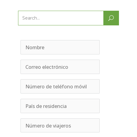
Search
for: