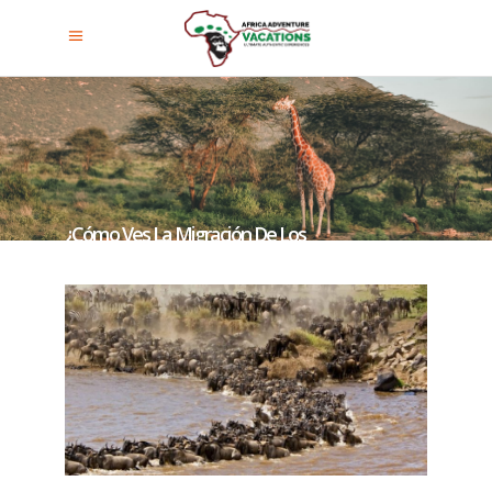
¿Cómo Ves La Migración De Los
Ñus?