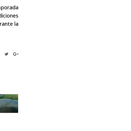
mporada
diciones
rante la