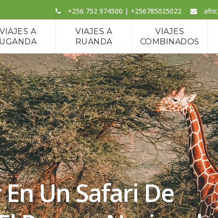
+256 752 974500 | +256785025022
afri
VIAJES A
VIAJES A
VIAJES
UGANDA
RUANDA
COMBINADOS
 En Un Safari De