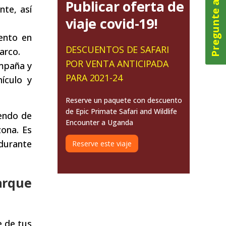
Pregunte ahora
Publicar oferta de
nte, así
viaje covid-19!
iento en
DESCUENTOS DE SAFARI
arco.
POR VENTA ANTICIPADA
ampaña y
PARA 2021-24
hículo y
Reserve un paquete con descuento
de Epic Primate Safari and Wildlife
iendo de
Encounter a Uganda
zona. Es
 durante
Reserve este viaje
arque
e de tus