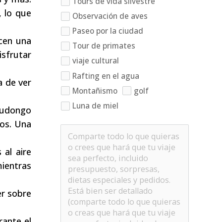
Tours de vida silvestre
, lo que
Observación de aves
Paseo por la ciudad
ecen una
Tour de primates
isfrutar
viaje cultural
Rafting en el agua
a de ver
Montañismo
golf
Luna de miel
 Budongo
bos. Una
 al aire
mientras
er sobre
rante el