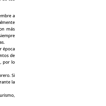
iembre a
almente
son más
 siempre
as.
or época
untos de
, por lo
rero. Si
rante la
turismo,