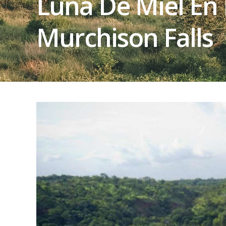
Luna De Miel En 
Murchison Falls