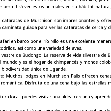
 permitirá ver estos animales en su hábitat natural
Las cataratas de Murchison son impresionantes y ofr
 caminata guiada para ver las cataratas de cerca y d
safari en barco por el río Nilo es una excelente maner
drilos, así como una variedad de aves.
silvestre de Budongo: La reserva de vida silvestre de
del mundo y es el hogar de chimpancés y monos colo
a biodiversidad única de Uganda.
bre: Muchos lodges en Murchison Falls ofrecen cenas
 romántica. Disfruta de una cena bajo las estrellas 
ultura local, puedes visitar una aldea cercana y aprend
rno te permitirá ver animales que no son visibles du