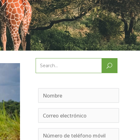
Search
for: