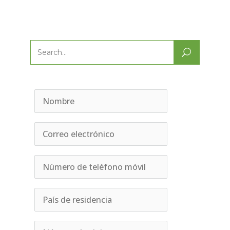
Search
for: