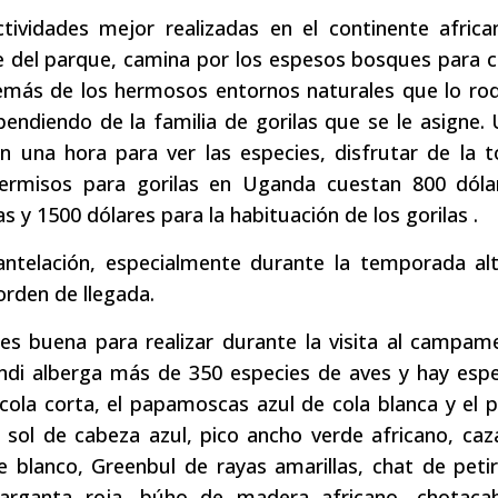
ctividades mejor realizadas en el continente afric
 del parque, camina por los espesos bosques para c
además de los hermosos entornos naturales que lo ro
endiendo de la familia de gorilas que se le asigne.
án una hora para ver las especies, disfrutar de la
permisos para gorilas en Uganda cuestan 800 dóla
 y 1500 dólares para la habituación de los gorilas .
antelación, especialmente durante la temporada alt
orden de llegada.
 es buena para realizar durante la visita al campa
ndi alberga más de 350 especies de aves y hay espe
 cola corta, el papamoscas azul de cola blanca y el pe
s sol de cabeza azul, pico ancho verde africano, ca
e blanco, Greenbul de rayas amarillas, chat de peti
garganta roja, búho de madera africano, chotaca