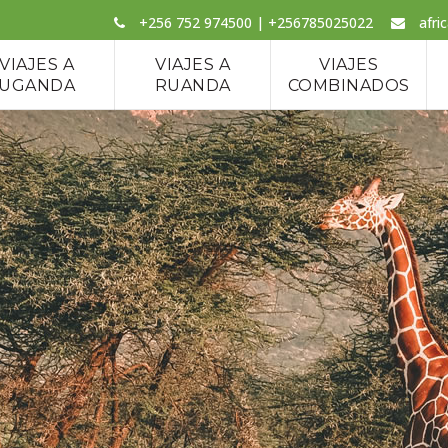
+256 752 974500 | +256785025022
afri
VIAJES A
VIAJES A
VIAJES
UGANDA
RUANDA
COMBINADOS