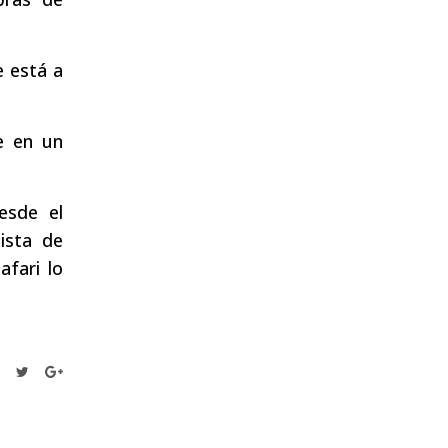
e está a
e en un
esde el
pista de
afari lo