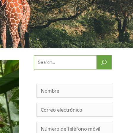
Search
for: