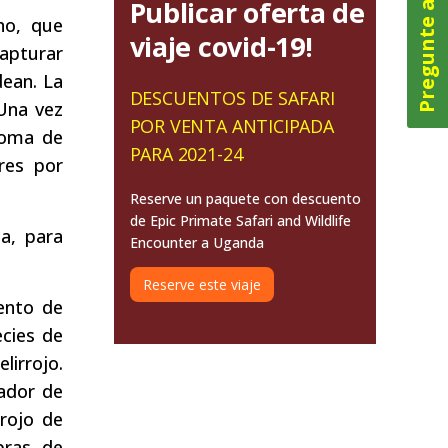
Pregunte ahora
Publicar oferta de
ano, que
viaje covid-19!
apturar
dean. La
DESCUENTOS DE SAFARI
 Una vez
POR VENTA ANTICIPADA
 toma de
PARA 2021-24
res por
Reserve un paquete con descuento
de Epic Primate Safari and Wildlife
a, para
Encounter a Uganda
Reserve este viaje
mento de
cies de
lirrojo.
zador de
rrojo de
bras de