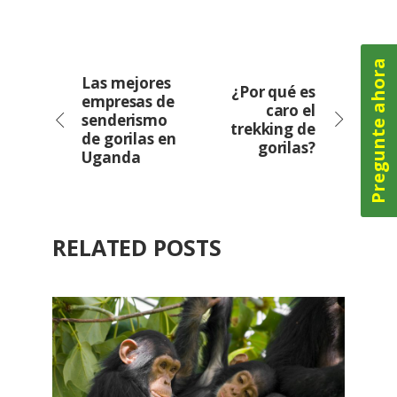
Pregunte ahora
Las mejores
¿Por qué es
empresas de
caro el
senderismo
trekking de
de gorilas en
gorilas?
Uganda
RELATED POSTS