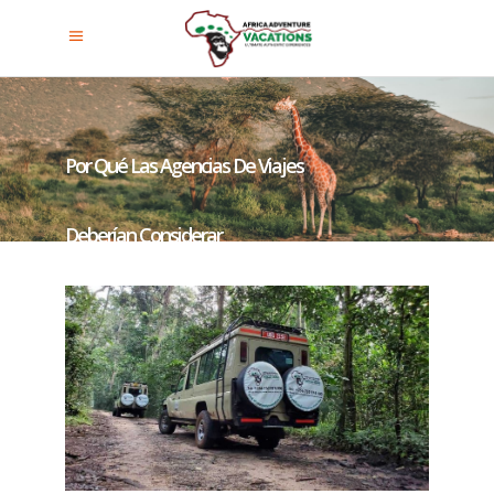
Por Qué Las Agencias De Viajes
Deberían Considerar
Promocionar Los Safaris En
Uganda