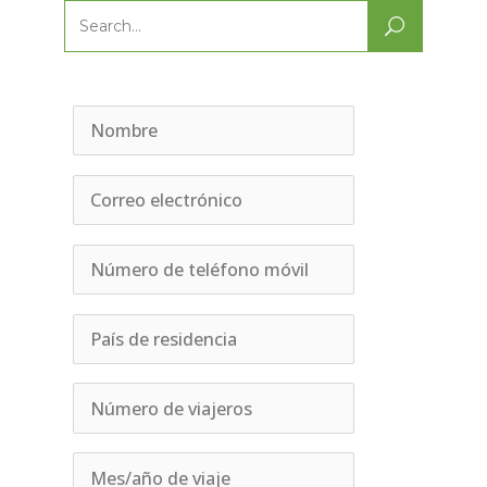
Search
for: