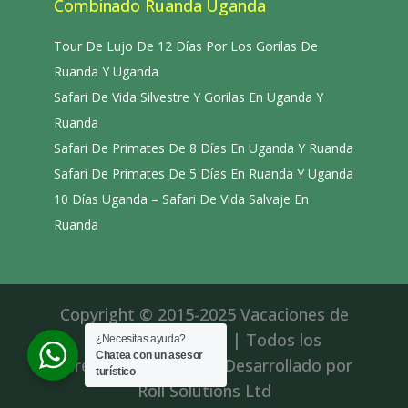
Combinado Ruanda Uganda
Tour De Lujo De 12 Días Por Los Gorilas De
Ruanda Y Uganda
Safari De Vida Silvestre Y Gorilas En Uganda Y
Ruanda
Safari De Primates De 8 Días En Uganda Y Ruanda
Safari De Primates De 5 Días En Ruanda Y Uganda
10 Días Uganda – Safari De Vida Salvaje En
Ruanda
Copyright © 2015-2025 Vacaciones de
aventura en África | Todos los
¿Necesitas ayuda?
Chatea con un asesor
derechos reservados|Desarrollado por
turístico
Roll Solutions Ltd